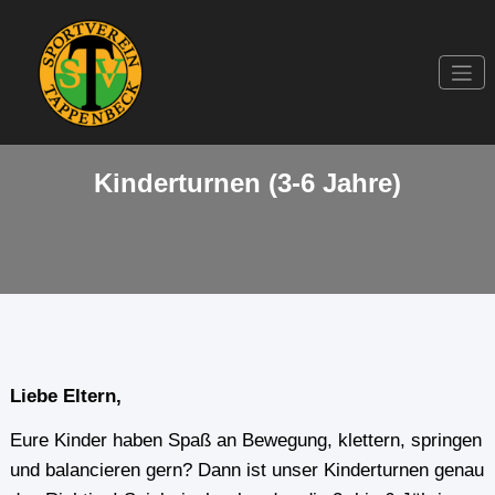
Zum
Inhalt
springen
Sportverein seit 1949
SV Tappenbeck
e.V.
Kinderturnen (3-6 Jahre)
Liebe Eltern,
Eure Kinder haben Spaß an Bewegung, klettern, springen
und balancieren gern? Dann ist unser Kinderturnen genau