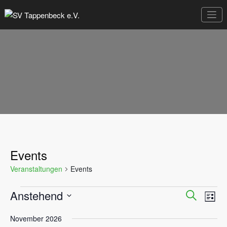
Zum
Inhalt
Sportverein seit 1949
SV Tappenbeck
springen
e.V.
Events
Veranstaltungen
Events
Anstehend
Veranstaltungen
Vera
Veranst
Suche
Liste
Ansi
Datum
Suche
wählen.
November 2026
Navi