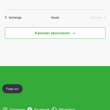
Veranstaltungen
Vorherige
Heute
Nächste
Veranstal
Kalender abonnieren
Folge uns
Instagram
Facebook
WhatsApp