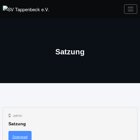
Zum
Inhalt
Sportverein seit 1949
SV Tappenbeck
springen
e.V.
Satzung
admin
Satzung
Download