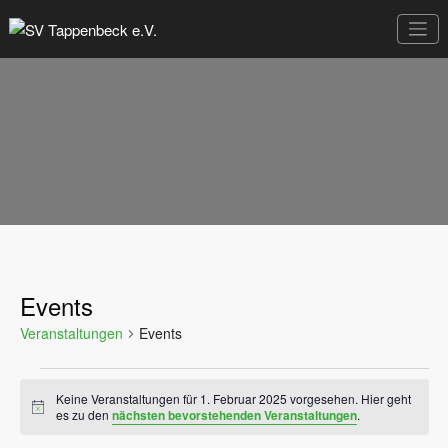
Zum
Inhalt
Sportverein seit 1949
SV Tappenbeck
springen
e.V.
Events
Veranstaltungen
Events
Veranstaltungen
Keine Veranstaltungen für 1. Februar 2025 vorgesehen. Hier geht
Hinweis
für
es zu den
nächsten bevorstehenden Veranstaltungen
.